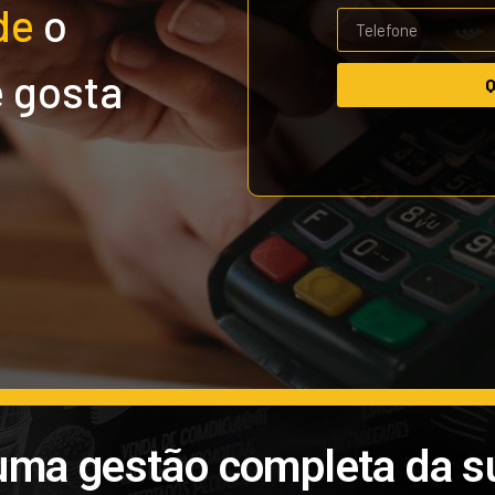
de
o
e gosta
Q
uma gestão completa da s