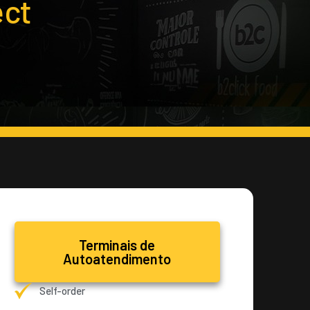
ect
Terminais de
Autoatendimento
Self-order