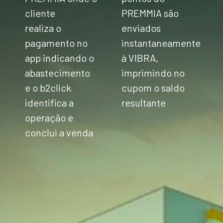
cliente
PREMMIA são
realiza o
enviados
pagamento no
instantaneamente
app indicando o
à VIBRA,
abastecimento
imprimindo no
e o b2click
cupom o saldo
identifica a
resultante
operação e
conclui a venda