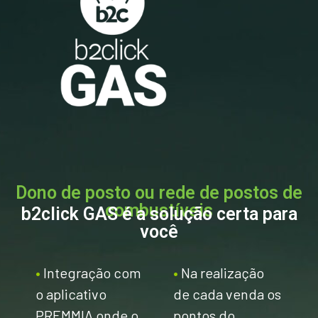
Dono de posto ou rede de postos de
combustíveis
b2click GAS é a solução certa para
você
•
Integração com
•
Na realização
o aplicativo
de cada venda os
PREMMIA onde o
pontos do