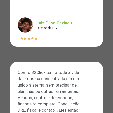
⠀⠀⠀⠀⠀⠀⠀⠀⠀⠀⠀⠀⠀⠀⠀⠀⠀⠀⠀⠀⠀⠀⠀⠀⠀⠀⠀
⠀⠀⠀⠀⠀⠀⠀⠀⠀
Luiz Filipe Gazineu
Diretor da PG
★
★
★
★
★
Com o B2Click tenho toda a vida
da empresa concentrada em um
único sistema, sem precisar de
planilhas ou outras ferramentas.
Vendas, controle de estoque,
financeiro completo, Conciliação,
DRE, fiscal e contábil. Eles estão