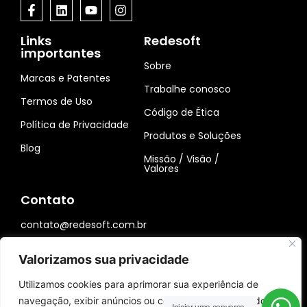
Links
Redesoft
importantes
Sobre
Marcas e Patentes
Trabalhe conosco
Termos de Uso
Código de Ética
Política de Privacidade
Produtos e Soluções
Blog
Missão / Visão /
Valores
Contato
contato@redesoft.com.br
0800 777 9011
Valorizamos sua privacidade
R. Poeta Targino Teixeira, 251 - Sala 43 -
Altiplano Cabo Branco, João Pessoa - PB, CEP
Utilizamos cookies para aprimorar sua experiência de
58046-090
navegação, exibir anúncios ou conteúdo personalizado e