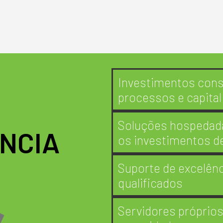
Investimentos const
processos e capital 
Soluções hospedad
NCIA
os investimentos de
Suporte de excelênc
qualificados
Servidores próprio