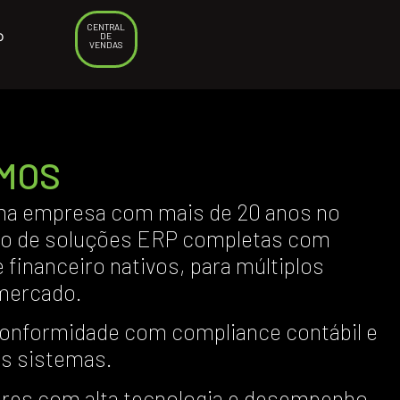
CENTRAL
o
DE
VENDAS
MOS
ma empresa com mais de 20 anos no
o de soluções ERP completas com
 e financeiro nativos, para
múltiplos
mercado.
nformidade com compliance contábil e
os sistemas.
res com alta tecnologia e desempenho