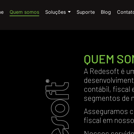
me
Quem somos
Soluções
Suporte
Blog
Contat
QUEM SO
A Redesoft é u
desenvolviment
contábil, fiscal
segmentos de 
Asseguramos co
fiscal em noss
Nossos servido