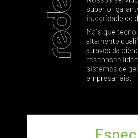
superior garant
integridade de 
Mais que tecno
altamente quali
através da ciên
responsabilida
sistemas de ge
empresariais.
Especi