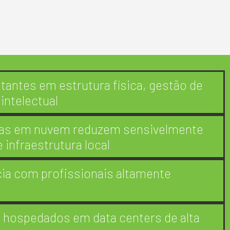
antes em estrutura física, gestão de
intelectual
as em nuvem reduzem sensivelmente
 infraestrutura local
ia com profissionais altamente
s hospedados em data centers de alta