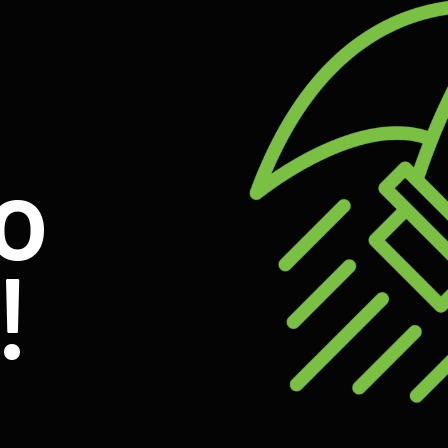
o
o
!