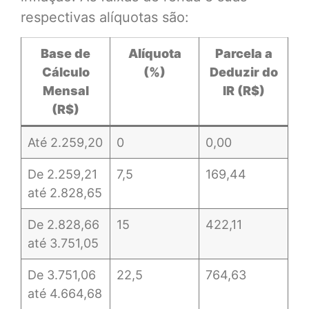
respectivas alíquotas são:
Base de
Alíquota
Parcela a
Cálculo
(%)
Deduzir do
Mensal
IR (R$)
(R$)
Até 2.259,20
0
0,00
De 2.259,21
7,5
169,44
até 2.828,65
De 2.828,66
15
422,11
até 3.751,05
De 3.751,06
22,5
764,63
até 4.664,68